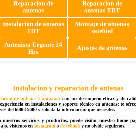
Reparacion de
Reparacion de
antenas
antenas TDT
Instalacion de antenas
Montaje de antenas
TDT
satelital
Antenista Urgente 24
Ajustes de antenas
Hrs
Instalacion y reparacion de antenas
alacion de antenas Campanar
con un desempeño eficaz y de calida
xperiencia en instalaciones y soporte técnico en antenas; te ofre
vés del 600615600 y solicita la información que necesites.
 nuestros servicios y productos, puede visitar nuestro home pa
ajo, visítenos en
Instagram
o
Facebook
y no olvide seguirnos.