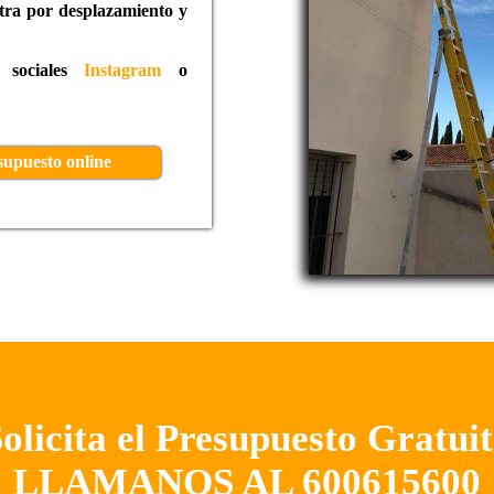
xtra por desplazamiento y
s sociales
Instagram
o
supuesto online
olicita el Presupuesto Gratui
LLAMANOS AL 600615600