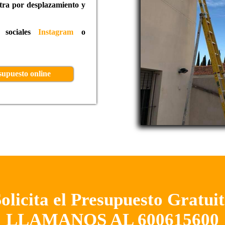
xtra por desplazamiento y
s sociales
Instagram
o
supuesto online
olicita el Presupuesto Gratui
LLAMANOS AL 600615600