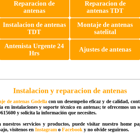
Reparacion de
Reparacion de
antenas
antenas TDT
Instalacion de antenas
Montaje de antenas
TDT
satelital
Antenista Urgente 24
Ajustes de antenas
Hrs
Instalacion y reparacion de antenas
je de antenas Godella
con un desempeño eficaz y de calidad, contá
 en instalaciones y soporte técnico en antenas; te ofrecemos un se
615600 y solicita la información que necesites.
 nuestros servicios y productos, puede visitar nuestro home pa
ajo, visítenos en
Instagram
o
Facebook
y no olvide seguirnos.