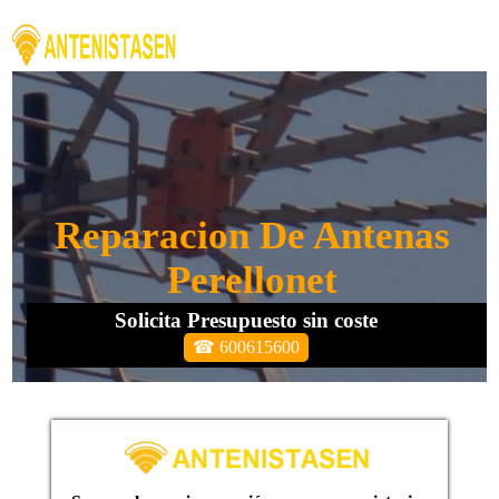
Reparacion De Antenas
Perellonet
Solicita Presupuesto sin coste
☎ 600615600